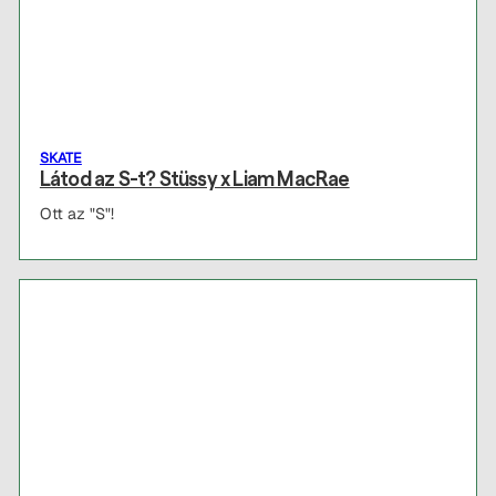
SKATE
Látod az S-t? Stüssy x Liam MacRae
Ott az "S"!