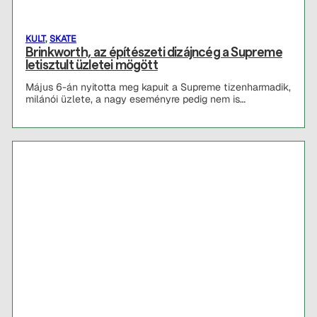
KULT
,
SKATE
Brinkworth, az építészeti dizájncég a Supreme
letisztult üzletei mögött
Május 6-án nyitotta meg kapuit a Supreme tizenharmadik,
milánói üzlete, a nagy eseményre pedig nem is…