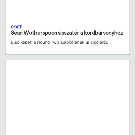
SKATE
Sean Wotherspoon visszatér a kordbársonyhoz
Első képek a Round Two alapítójának új cipőjéről.