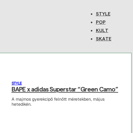
STYLE
POP
KULT
SKATE
STYLE
BAPE x adidas Superstar “Green Camo”
A majmos gyerekcipő felnőtt méretekben, május
hetedikén.