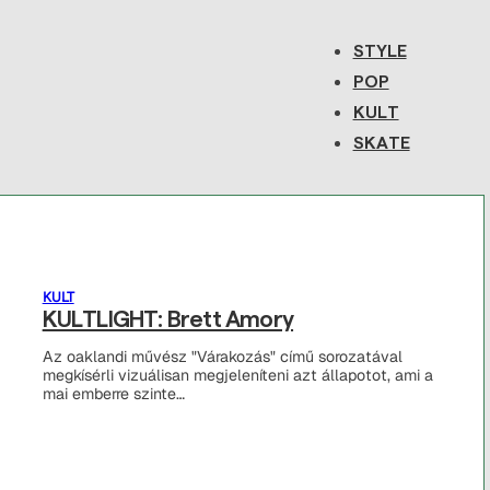
STYLE
POP
KULT
SKATE
KULT
KULTLIGHT: Brett Amory
Az oaklandi művész "Várakozás" című sorozatával
megkísérli vizuálisan megjeleníteni azt állapotot, ami a
mai emberre szinte…