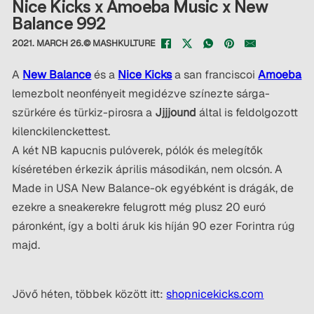
Nice Kicks x Amoeba Music x New
Balance 992
2021. MARCH 26.
© MASHKULTURE
A
New Balance
és a
Nice Kicks
a san franciscoi
Amoeba
lemezbolt neonfényeit megidézve színezte sárga-
szürkére és türkiz-pirosra a
Jjjjound
által is feldolgozott
kilenckilenckettest.
A két NB kapucnis pulóverek, pólók és melegítők
kíséretében érkezik április másodikán, nem olcsón. A
Made in USA New Balance-ok egyébként is drágák, de
ezekre a sneakerekre felugrott még plusz 20 euró
páronként, így a bolti áruk kis híján 90 ezer Forintra rúg
majd.
Jövő héten, többek között itt:
shopnicekicks.com